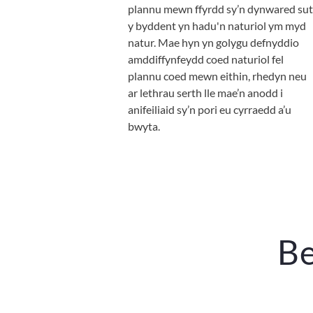
plannu mewn ffyrdd sy’n dynwared sut
y byddent yn hadu'n naturiol ym myd
natur. Mae hyn yn golygu defnyddio
amddiffynfeydd coed naturiol fel
plannu coed mewn eithin, rhedyn neu
ar lethrau serth lle mae’n anodd i
anifeiliaid sy’n pori eu cyrraedd a’u
bwyta.
Be