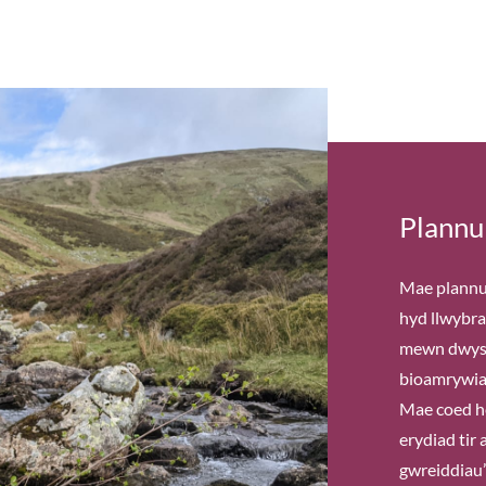
Plannu
Mae plannu 
hyd llwybr
mewn dwyse
bioamrywiae
Mae coed he
erydiad tir 
gwreiddiau’