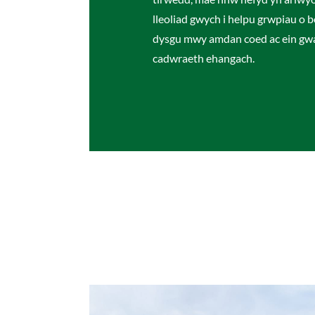
lleoliad gwych i helpu grwpiau o b
dysgu mwy amdan coed ac ein gw
cadwraeth ehangach.