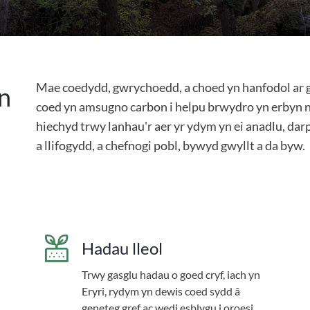
Mae coedydd, gwrychoedd, a choed yn hanfodol ar gy
n
coed yn amsugno carbon i helpu brwydro yn erbyn n
hiechyd trwy lanhau'r aer yr ydym yn ei anadlu, darp
a llifogydd, a chefnogi pobl, bywyd gwyllt a da byw.
Hadau lleol
Trwy gasglu hadau o goed cryf, iach yn
Eryri, rydym yn dewis coed sydd â
geneteg gref ac wedi esblygu i oroesi