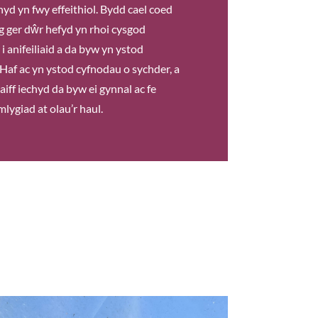
hyd yn fwy effeithiol. Bydd cael coed
 ger dŵr hefyd yn rhoi cysgod
i anifeiliaid a da byw yn ystod
Haf ac yn ystod cyfnodau o sychder, a
aiff iechyd da byw ei gynnal ac fe
mlygiad at olau’r haul.