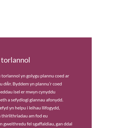
 torlannol
torlannol yn golygu plannu coed ar
au dŵr. Byddem yn plannu’r coed
ddau isel er mwyn cynyddu
th a sefydlogi glannau afonydd.
fyd yn helpu i leihau llifogydd,
a thirlithriadau am fod eu
n gweithredu fel sgaffaldiau, gan ddal