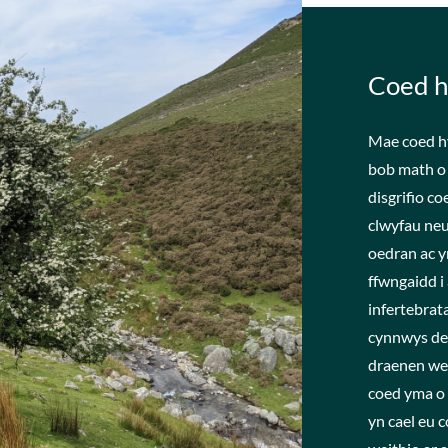
Coed h
Mae coed hy
bob math o 
disgrifio c
clwyfau ne
oedran ac y
ffwngaidd i 
infertebrat
cynnwys de
draenen wen 
coed yma o 
yn cael eu 