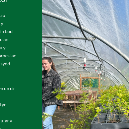
u o
 y
ein bod
u ac
u y
roesi ac
 sydd
n un o’r
d yn
nu ar y
o