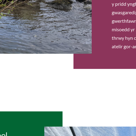
y pridd yng
gwasgaredig
gwerthfawr 
misoedd yr 
thrwy hyn c
atelir gor-a
eol