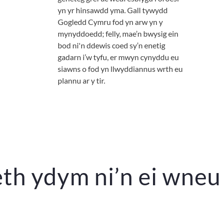
yn yr hinsawdd yma. Gall tywydd
Gogledd Cymru fod yn arw yn y
mynyddoedd; felly, mae’n bwysig ein
bod ni'n ddewis coed sy’n enetig
gadarn i’w tyfu, er mwyn cynyddu eu
siawns o fod yn llwyddiannus wrth eu
plannu ar y tir.
th ydym ni’n ei wne