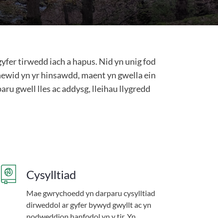
fer tirwedd iach a hapus. Nid yn unig fod
ewid yn yr hinsawdd, maent yn gwella ein
aru gwell lles ac addysg, lleihau llygredd
Cysylltiad
Mae gwrychoedd yn darparu cysylltiad
dirweddol ar gyfer bywyd gwyllt ac yn
nodweddion hanfodol yn y tir. Yn