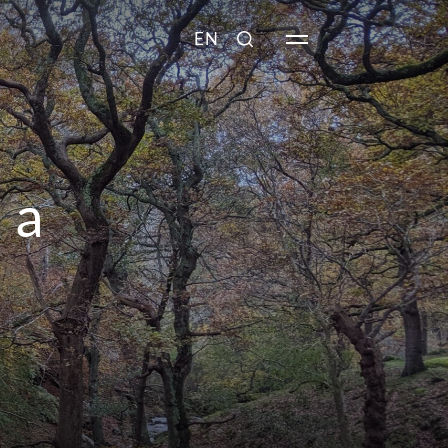
EN
 a