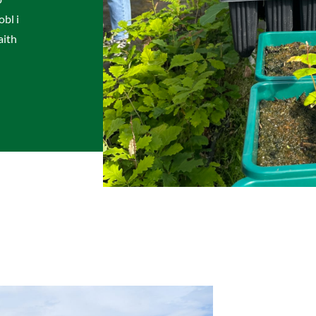
obl i
aith