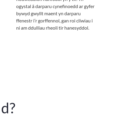
ogystal â darparu cynefinoedd ar gyfer
bywyd gwyllt maent yn darparu
ffenestr i’r gorffennol, gan roi cliwiau i
ni am ddulliau rheoli tir hanesyddol.
ud?