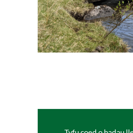
Tyfu coed o hadau ll