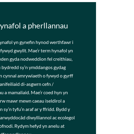
ynafol a pherllannau
nafol yn gynefin hynod werthfawr i
fywyd gwyllt. Mae’r term hynafol yn
oeden gyda nodweddion fel creithiau,
u bydredd sy’n ymddangos gydag
n cynnal amrywiaeth o fywyd o gyrff
anifeiliaid di-asgwrn cefn /
au a mamaliaid. Mae’r coed hyn yn
rw mawr mewn caeau iseldirol a
sy’n tyfu’n araf ar y ffridd. Bydd y
arwyddocâd diwylliannol ac ecolegol
cofnodi. Rydym hefyd yn anelu at