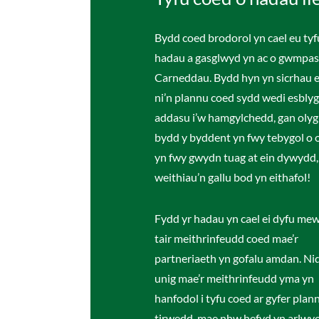
Bydd coed brodorol yn cael eu tyf
hadau a gasglwyd yn ac o gwmpas
Carneddau. Bydd hyn yn sicrhau 
ni’n plannu coed sydd wedi esblyg
addasu i’w hamgylchedd, gan olyg
bydd y byddent yn fwy tebygol o o
yn fwy gwydn tuag at ein dywydd,
weithiau’n gallu bod yn eithafol!
Fydd yr hadau yn cael ei dyfu mew
tair meithrinfeudd coed mae’r
partneriaeth yn gofalu amdan. Ni
unig mae’r meithrinfeudd yma yn
hanfodol i tyfu coed ar gyfer plan
tirwedd, mae nhw hefyd yn arlwy