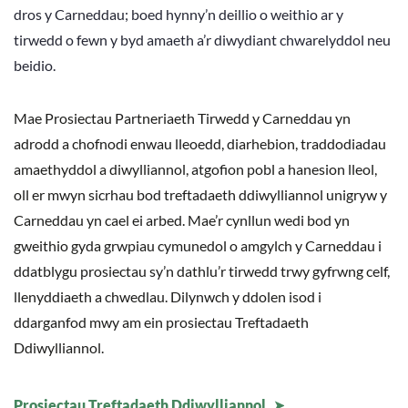
dros y Carneddau; boed hynny’n deillio o weithio ar y
tirwedd o fewn y byd amaeth a’r diwydiant chwarelyddol neu
beidio.
Mae Prosiectau Partneriaeth Tirwedd y Carneddau yn
adrodd a chofnodi enwau lleoedd, diarhebion, traddodiadau
amaethyddol a diwylliannol, atgofion pobl a hanesion lleol,
oll er mwyn sicrhau bod treftadaeth ddiwylliannol unigryw y
Carneddau yn cael ei arbed. Mae’r cynllun wedi bod yn
gweithio gyda grwpiau cymunedol o amgylch y Carneddau i
ddatblygu prosiectau sy’n dathlu’r tirwedd trwy gyfrwng celf,
llenyddiaeth a chwedlau. Dilynwch y ddolen isod i
ddarganfod mwy am ein prosiectau Treftadaeth
Ddiwylliannol.
Prosiectau Treftadaeth Ddiwylliannol