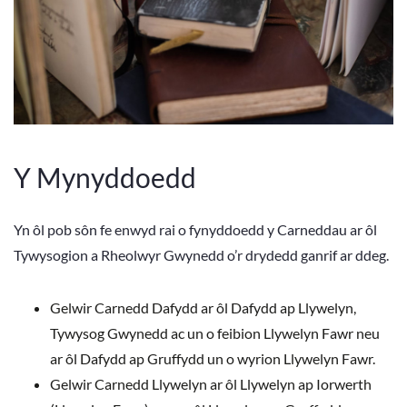
Y Mynyddoedd
Yn ôl pob sôn fe enwyd rai o fynyddoedd y Carneddau ar ôl
Tywysogion a Rheolwyr Gwynedd o’r drydedd ganrif ar ddeg.
Gelwir Carnedd Dafydd ar ôl Dafydd ap Llywelyn,
Tywysog Gwynedd ac un o feibion Llywelyn Fawr neu
ar ôl Dafydd ap Gruffydd un o wyrion Llywelyn Fawr.
Gelwir Carnedd Llywelyn ar ôl Llywelyn ap Iorwerth