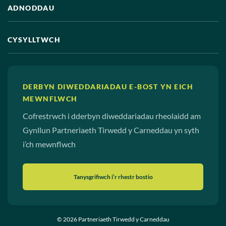
ADNODDAU
CYSYLLTWCH
DERBYN DIWEDDARIADAU E-BOST YN EICH
MEWNFLWCH
Cofrestrwch i dderbyn diweddariadau rheolaidd am
Gynllun Partneriaeth Tirwedd y Carneddau yn syth
i’ch mewnflwch
Tanysgrifiwch i’r rhestr bostio
© 2026 Partneriaeth Tirwedd y Carneddau