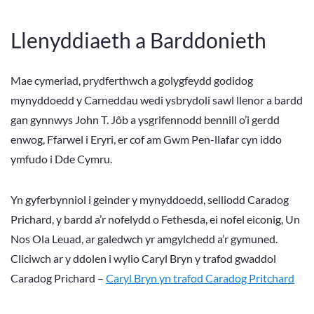
Llenyddiaeth a Barddonieth
Mae cymeriad, prydferthwch a golygfeydd godidog
mynyddoedd y Carneddau wedi ysbrydoli sawl llenor a bardd
gan gynnwys John T. Jôb a ysgrifennodd bennill o’i gerdd
enwog, Ffarwel i Eryri, er cof am Gwm Pen-llafar cyn iddo
ymfudo i Dde Cymru.
Yn gyferbynniol i geinder y mynyddoedd, seiliodd Caradog
Prichard, y bardd a’r nofelydd o Fethesda, ei nofel eiconig, Un
Nos Ola Leuad, ar galedwch yr amgylchedd a’r gymuned.
Cliciwch ar y ddolen i wylio Caryl Bryn y trafod gwaddol
Caradog Prichard –
Caryl Bryn yn trafod Caradog Pritchard