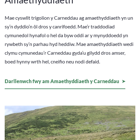
Mae cyswllt trigolion y Carneddau ag amaethyddiaeth yn un
sy’n dyddio’n ôl dros y canrifoedd. Mae’r traddodiad
cymunedol hynafol o hel da byw oddi ar y mynyddoedd yn
rywbeth sy’n parhau hyd heddiw. Mae amaethyddiaeth wedi
clymu cymunedau’r Carneddau gyda’u gilydd dros amser,
boed hynny wrth hel, cneifio neu nodi defaid.
Darllenwch fwy am Amaethyddiaeth y Carneddau