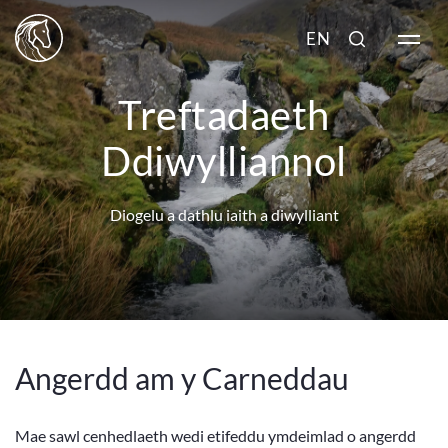
EN
Treftadaeth
Ddiwylliannol
Diogelu a dathlu iaith a diwylliant
Angerdd am y Carneddau
Mae sawl cenhedlaeth wedi etifeddu ymdeimlad o angerdd