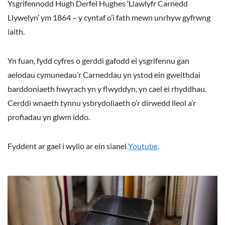
Ysgrifennodd Hugh Derfel Hughes ‘Llawlyfr Carnedd
Llywelyn’ ym 1864 – y cyntaf o’i fath mewn unrhyw gyfrwng
iaith.
Yn fuan, fydd cyfres o gerddi gafodd ei ysgrifennu gan
aelodau cymunedau’r Carneddau yn ystod ein gweithdai
barddoniaeth hwyrach yn y flwyddyn, yn cael ei rhyddhau.
Cerddi wnaeth tynnu ysbrydoliaeth o’r dirwedd lleol a’r
profiadau yn glwm iddo.
Fyddent ar gael i wylio ar ein sianel
Youtube
.