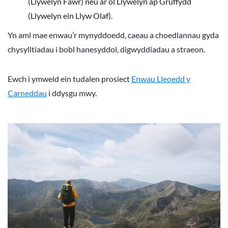
(Llywelyn Fawr) neu ar ôl Llywelyn ap Gruffydd
(Llywelyn ein Llyw Olaf).
Yn aml mae enwau’r mynyddoedd, caeau a choedlannau gyda
chysylltiadau i bobl hanesyddol, digwyddiadau a straeon.
Ewch i ymweld ein tudalen prosiect
Enwau Lleoedd y
Carneddau
i ddysgu mwy.