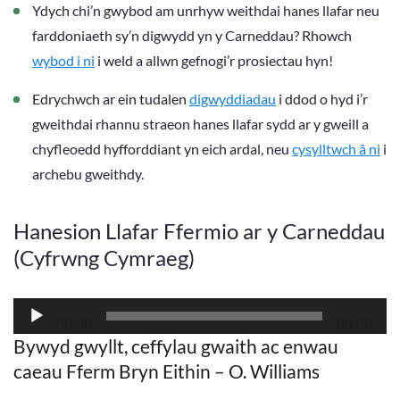
Ydych chi’n gwybod am unrhyw weithdai hanes llafar neu
farddoniaeth sy’n digwydd yn y Carneddau? Rhowch
wybod i ni
i weld a allwn gefnogi’r prosiectau hyn!
Edrychwch ar ein tudalen
digwyddiadau
i ddod o hyd i’r
gweithdai rhannu straeon hanes llafar sydd ar y gweill a
chyfleoedd hyfforddiant yn eich ardal, neu
cysylltwch â ni
i
archebu gweithdy.
Hanesion Llafar Ffermio ar y Carneddau
(Cyfrwng Cymraeg)
Audio
00:00
00:00
Player
Bywyd gwyllt, ceffylau gwaith ac enwau
caeau Fferm Bryn Eithin – O. Williams