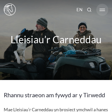
EN
Lleisiau’r Carneddau
Rhannu straeon am fywyd ar y Tirwedd
Mae Lleisiau’r Carneddau yn brosiect ymchwil a hanes