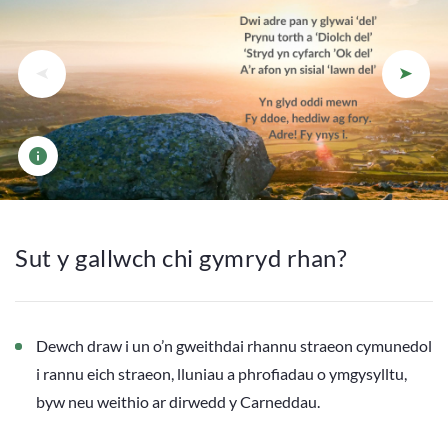
Manylion lleolaid
Sut y gallwch chi gymryd rhan?
Dewch draw i un o’n gweithdai rhannu straeon cymunedol
i rannu eich straeon, lluniau a phrofiadau o ymgysylltu,
byw neu weithio ar dirwedd y Carneddau.