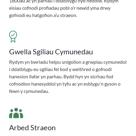
1800au ac yn parhau i ddatblygu hyd heddiw. Rydym
eisiau cofnodi profiadau pobl o’r newid yma drwy
gofnodi eu hatgofion a’u straeon.
Gwella Sgiliau Cymunedau
Rydym yn bwriadu helpu unigolion a grwpiau cymunedol
i ddatblygu eu sgiliau fel bod y weithred o gofnodi
hanesion llafar yn parhau. Bydd hyn yn sicrhau fod
cofnodion hanesyddol yn tyfu ac yn esblygu'n gyson o
fewn y cymunedau.
Arbed Straeon