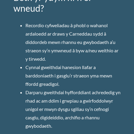
wneud?
Recordio cyfweliadau â phobl o wahanol
ardaloedd ar draws y Carneddau sydd â
diddordeb mewn rhannu eu gwybodaeth a’u
straeon sy’n ymwneud â byw a/neu weithio ar
y tirwedd.
Cynnal gweithdai hanesion llafar a
barddoniaeth i gasglu’r straeon yma mewn
ffordd greadigol.
Darparu gweithdai hyfforddiant achrededig yn
rhad ac am ddim i grwpiau a gwirfoddolwyr
unigol er mwyn dysgu sgiliau sy’n cefnogi
casglu, digideiddio, archifio a rhannu
gwybodaeth.