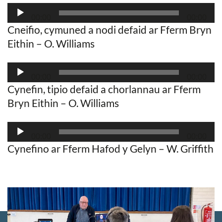
Audio
00:00
00:00
Player
Cneifio, cymuned a nodi defaid ar Fferm Bryn
Eithin – O. Williams
Audio
00:00
00:00
Player
Cynefin, tipio defaid a chorlannau ar Fferm
Bryn Eithin – O. Williams
Audio
00:00
00:00
Player
Cynefino ar Fferm Hafod y Gelyn – W. Griffith