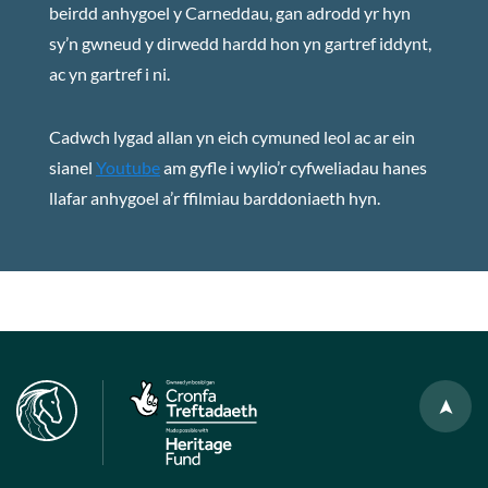
beirdd anhygoel y Carneddau, gan adrodd yr hyn
sy’n gwneud y dirwedd hardd hon yn gartref iddynt,
ac yn gartref i ni.
Cadwch lygad allan yn eich cymuned leol ac ar ein
sianel
Youtube
am gyfle i wylio’r cyfweliadau hanes
llafar anhygoel a’r ffilmiau barddoniaeth hyn.