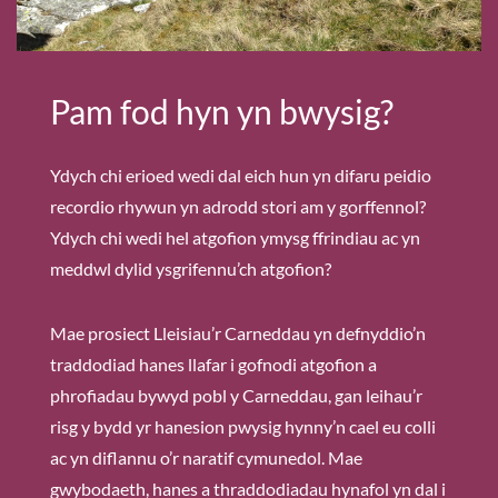
Pam fod hyn yn bwysig?
Ydych chi erioed wedi dal eich hun yn difaru peidio
recordio rhywun yn adrodd stori am y gorffennol?
Ydych chi wedi hel atgofion ymysg ffrindiau ac yn
meddwl dylid ysgrifennu’ch atgofion?
Mae prosiect Lleisiau’r Carneddau yn defnyddio’n
traddodiad hanes llafar i gofnodi atgofion a
phrofiadau bywyd pobl y Carneddau, gan leihau’r
risg y bydd yr hanesion pwysig hynny’n cael eu colli
ac yn diflannu o’r naratif cymunedol. Mae
gwybodaeth, hanes a thraddodiadau hynafol yn dal i