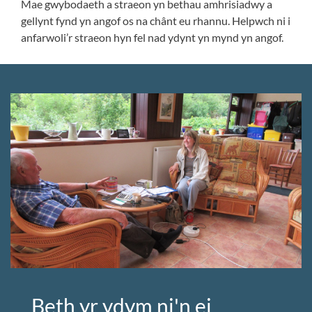
Mae gwybodaeth a straeon yn bethau amhrisiadwy a
gellynt fynd yn angof os na chânt eu rhannu. Helpwch ni i
anfarwoli’r straeon hyn fel nad ydynt yn mynd yn angof.
Beth yr ydym ni'n ei