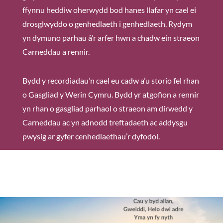
ffynnu heddiw oherwydd bod hanes llafar yn cael ei
drosglwyddo o genhedlaeth i genhedlaeth. Rydym
yn dymuno parhau â’r arfer hwn a chadw ein straeon
Carneddau a rennir.
Bydd y recordiadau’n cael eu cadw a’u storio fel rhan
o Gasgliad y Werin Cymru. Bydd yr atgofion a rennir
yn rhan o gasgliad parhaol o straeon am dirwedd y
Carneddau ac yn adnodd treftadaeth ac addysgu
pwysig ar gyfer cenhedlaethau’r dyfodol.