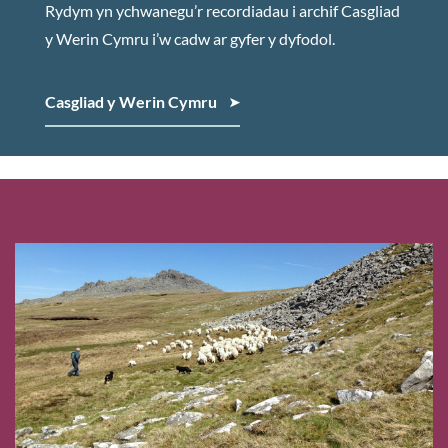
Rydym yn ychwanegu’r recordiadau i archif Casgliad
y Werin Cymru i’w cadw ar gyfer y dyfodol.
Casgliad y Werin Cymru