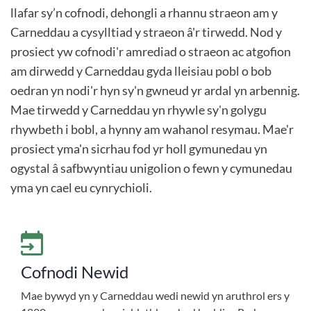
llafar sy’n cofnodi, dehongli a rhannu straeon am y
Carneddau a cysylltiad y straeon â'r tirwedd. Nod y
prosiect yw cofnodi'r amrediad o straeon ac atgofion
am dirwedd y Carneddau gyda lleisiau pobl o bob
oedran yn nodi'r hyn sy'n gwneud yr ardal yn arbennig.
Mae tirwedd y Carneddau yn rhywle sy'n golygu
rhywbeth i bobl, a hynny am wahanol resymau. Mae'r
prosiect yma'n sicrhau fod yr holl gymunedau yn
ogystal â safbwyntiau unigolion o fewn y cymunedau
yma yn cael eu cynrychioli.
Cofnodi Newid
Mae bywyd yn y Carneddau wedi newid yn aruthrol ers y