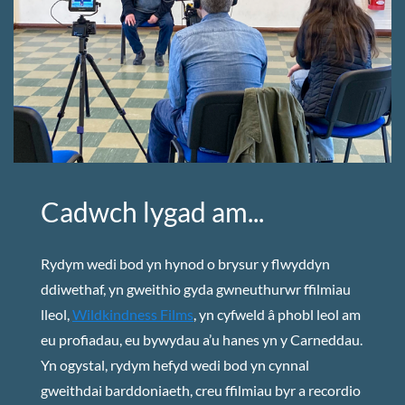
Cadwch lygad am...
Rydym wedi bod yn hynod o brysur y flwyddyn
ddiwethaf, yn gweithio gyda gwneuthurwr ffilmiau
lleol,
Wildkindness Films
, yn cyfweld â phobl leol am
eu profiadau, eu bywydau a’u hanes yn y Carneddau.
Yn ogystal, rydym hefyd wedi bod yn cynnal
gweithdai barddoniaeth, creu ffilmiau byr a recordio